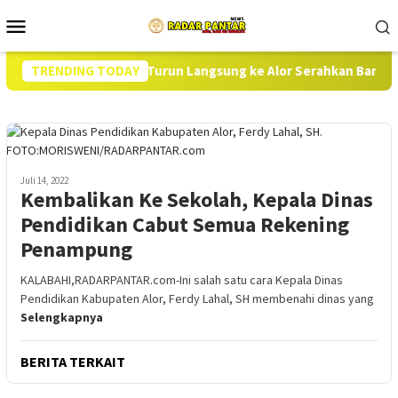
Loncat
Menu
ke
Mobile
konten
dan Dirut BULOG Turun Langsung ke Alor Serahkan Bantuan Pang
TRENDING TODAY
Juli 14, 2022
Kembalikan Ke Sekolah, Kepala Dinas
Pendidikan Cabut Semua Rekening
Penampung
KALABAHI,RADARPANTAR.com-Ini salah satu cara Kepala Dinas
Pendidikan Kabupaten Alor, Ferdy Lahal, SH membenahi dinas yang
Selengkapnya
BERITA TERKAIT