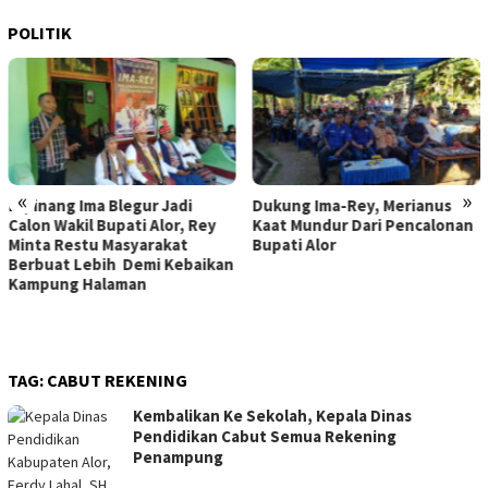
POLITIK
«
»
Dukung Ima-Rey, Merianus
MK Hapus Ambang Batas
Kaat Mundur Dari Pencalonan
Parlemen 4 Persen, Berlaku
Bupati Alor
Mulai 2029
TAG:
CABUT REKENING
Kembalikan Ke Sekolah, Kepala Dinas
Pendidikan Cabut Semua Rekening
Penampung