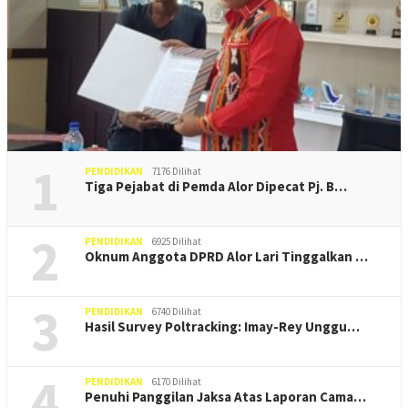
1
PENDIDIKAN
7176 Dilihat
Tiga Pejabat di Pemda Alor Dipecat Pj. B…
2
PENDIDIKAN
6925 Dilihat
Oknum Anggota DPRD Alor Lari Tinggalkan …
3
PENDIDIKAN
6740 Dilihat
Hasil Survey Poltracking: Imay-Rey Unggu…
4
PENDIDIKAN
6170 Dilihat
Penuhi Panggilan Jaksa Atas Laporan Cama…