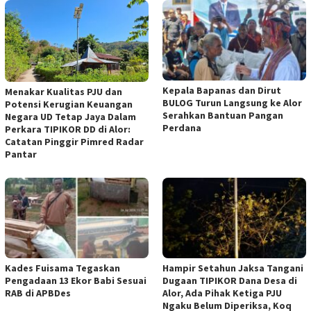
Kepala Bapanas dan Dirut
Menakar Kualitas PJU dan
BULOG Turun Langsung ke Alor
Potensi Kerugian Keuangan
Serahkan Bantuan Pangan
Negara UD Tetap Jaya Dalam
Perdana
Perkara TIPIKOR DD di Alor:
Catatan Pinggir Pimred Radar
Pantar
Kades Fuisama Tegaskan
Hampir Setahun Jaksa Tangani
Pengadaan 13 Ekor Babi Sesuai
Dugaan TIPIKOR Dana Desa di
RAB di APBDes
Alor, Ada Pihak Ketiga PJU
Ngaku Belum Diperiksa, Koq