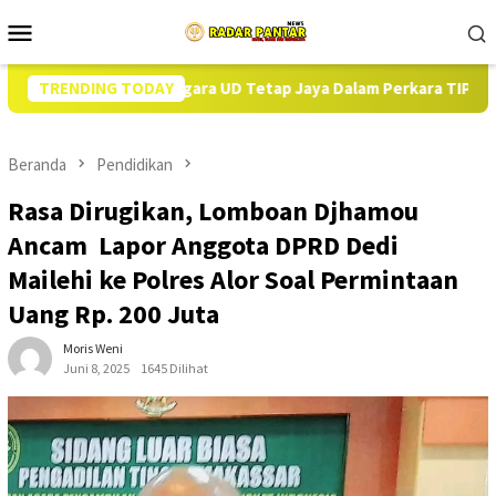
Loncat
Menu
ke
Mobile
konten
ngan Negara UD Tetap Jaya Dalam Perkara TIPIKOR DD di Alor: Ca
TRENDING TODAY
Beranda
Pendidikan
Rasa Dirugikan, Lomboan Djhamou
Ancam Lapor Anggota DPRD Dedi
Mailehi ke Polres Alor Soal Permintaan
Uang Rp. 200 Juta
Moris Weni
Juni 8, 2025
1645 Dilihat