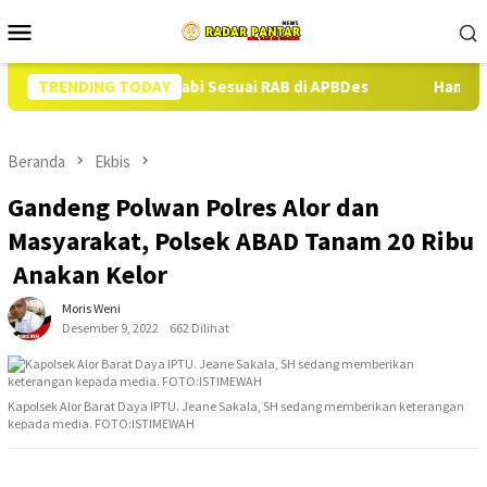
Loncat
Menu
ke
Mobile
konten
n 13 Ekor Babi Sesuai RAB di APBDes
TRENDING TODAY
Hampir Setahun Jak
Beranda
Ekbis
Gandeng Polwan Polres Alor dan
Masyarakat, Polsek ABAD Tanam 20 Ribu
Anakan Kelor
Moris Weni
Desember 9, 2022
662 Dilihat
Kapolsek Alor Barat Daya IPTU. Jeane Sakala, SH sedang memberikan keterangan
kepada media. FOTO:ISTIMEWAH