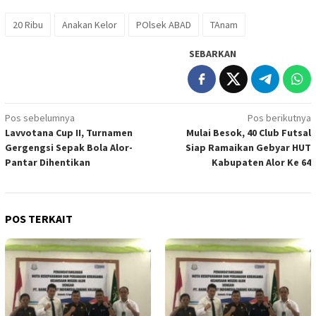
20 Ribu
Anakan Kelor
POlsek ABAD
TAnam
SEBARKAN
Navigasi
Pos sebelumnya
Pos berikutnya
Lavvotana Cup II, Turnamen
Mulai Besok, 40 Club Futsal
pos
Gergengsi Sepak Bola Alor-
Siap Ramaikan Gebyar HUT
Pantar Dihentikan
Kabupaten Alor Ke 64
POS TERKAIT