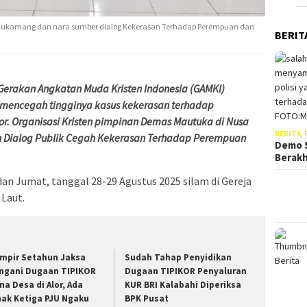
i Laukamang dan nara sumber dialog Kekerasan Terhadap Perempuan dan
BERIT
erakan Angkatan Muda Kristen Indonesia (GAMKI)
 mencegah tingginya kasus kekerasan terhadap
r. Organisasi Kristen pimpinan Demas Mautuka di Nusa
BERITA
,
tan Dialog Publik Cegah Kekerasan Terhadap Perempuan
Demo S
Berak
dan Jumat, tanggal 28-29 Agustus 2025 silam di Gereja
 Laut.
mpir Setahun Jaksa
Sudah Tahap Penyidikan
ngani Dugaan TIPIKOR
Dugaan TIPIKOR Penyaluran
na Desa di Alor, Ada
KUR BRI Kalabahi Diperiksa
hak Ketiga PJU Ngaku
BPK Pusat