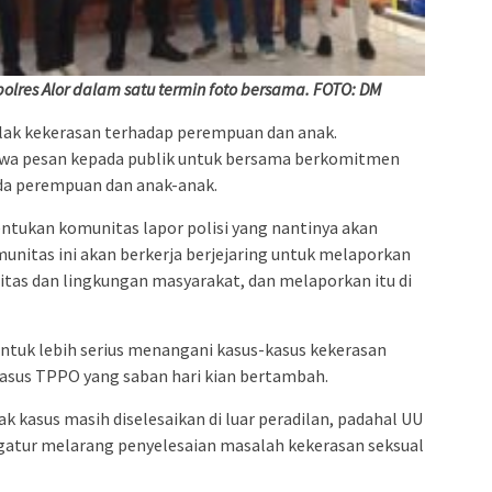
lres Alor dalam satu termin foto bersama. FOTO: DM
 tolak kekerasan terhadap perempuan dan anak.
awa pesan kepada publik untuk bersama berkomitmen
da perempuan dan anak-anak.
ntukan komunitas lapor polisi yang nantinya akan
munitas ini akan berkerja berjejaring untuk melaporkan
itas dan lingkungan masyarakat, dan melaporkan itu di
uk lebih serius menangani kasus-kasus kekerasan
asus TPPO yang saban hari kian bertambah.
kasus masih diselesaikan di luar peradilan, padahal UU
atur melarang penyelesaian masalah kekerasan seksual