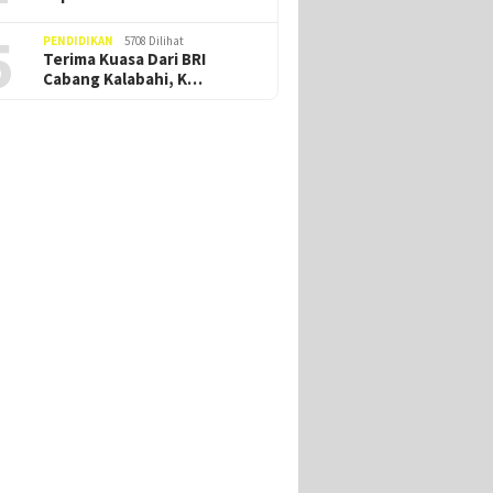
5
PENDIDIKAN
5708 Dilihat
Terima Kuasa Dari BRI
Cabang Kalabahi, K…