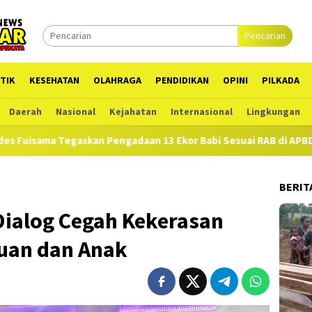
Pencarian
TIK
KESEHATAN
OLAHRAGA
PENDIDIKAN
OPINI
PILKADA
Daerah
Nasional
Kejahatan
Internasional
Lingkungan
daan 13 Ekor Babi Sesuai RAB di APBDes
Hampir Setahun 
BERIT
Dialog Cegah Kekerasan
uan dan Anak