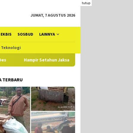
tutup
JUMAT, 7 AGUSTUS 2026
EKBIS
SOSBUD
LAINNYA
Teknologi
Jaksa Tangani Dugaan TIPIKOR Dana Desa di Alor, Ada Pihak Keti
A TERBARU