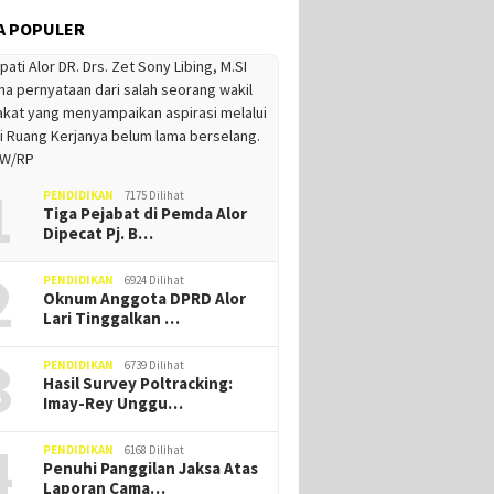
A POPULER
1
PENDIDIKAN
7175 Dilihat
Tiga Pejabat di Pemda Alor
Dipecat Pj. B…
2
PENDIDIKAN
6924 Dilihat
Oknum Anggota DPRD Alor
Lari Tinggalkan …
3
PENDIDIKAN
6739 Dilihat
Hasil Survey Poltracking:
Imay-Rey Unggu…
4
PENDIDIKAN
6168 Dilihat
Penuhi Panggilan Jaksa Atas
Laporan Cama…