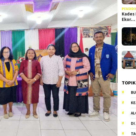
PENDIDI
Kades 
Ekor…
TOPIK
BU
KE
AL
DI
TA