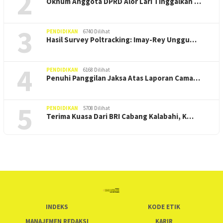
2
Oknum Anggota DPRD Alor Lari Tinggalkan …
3
PENDIDIKAN
6740 Dilihat
Hasil Survey Poltracking: Imay-Rey Unggu…
4
PENDIDIKAN
6168 Dilihat
Penuhi Panggilan Jaksa Atas Laporan Cama…
5
PENDIDIKAN
5708 Dilihat
Terima Kuasa Dari BRI Cabang Kalabahi, K…
INDEKS
KODE ETIK
MANAJEMEN REDAKSI
KARIR