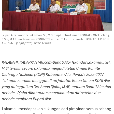
Bupati Alor Iskandar Lakamau, SH, M.SI diapit Ketua Harian KONI Alor Obet Bolang,
S.Sos, M.AP dan Sekretaris KONI NTT Lambert Tokan di arena MUSORKAB LUB KONI
Alor, Sabtu (26/04/2025). FOTO:MW/RP
KALABAHI, RADARPANTAR.com-Bupati Alor Iskandar Lakamau, SH,
M.SI terpilih secara aklamasi menjadi Ketua Umum Komite
Olahraga Nasional (KONI) Kabupaten Alor Periode 2022-2027.
Lakamau terpilih menggantikan jabatan Ketua Umum KONI Alor
yang ditinggalkan Drs. Amon Djobo, M.AP, mantan Bupati Alor dua
periode. Djobo dikabarkan mengundurkan diri setelah dua
periode menjabat Bupati Alor.
Lakamau mendapatkan dukungan dari pimpinan semua cabang