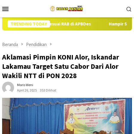
Loncat
Menu
ke
Mobile
konten
or Babi Sesuai RAB di APBDes
TRENDING TODAY
Hampir Setahun Jaksa Tang
Beranda
Pendidikan
Aklamasi Pimpin KONI Alor, Iskandar
Lakamau Target Satu Cabor Dari Alor
Wakili NTT di PON 2028
Moris Weni
April 26, 2025
353 Dilihat