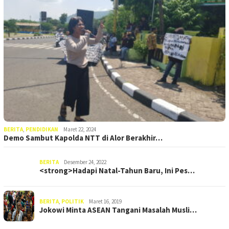
BERITA
,
PENDIDIKAN
Maret 22, 2024
Demo Sambut Kapolda NTT di Alor Berakhir…
BERITA
Desember 24, 2022
<strong>Hadapi Natal-Tahun Baru, Ini Pes…
BERITA
,
POLITIK
Maret 16, 2019
Jokowi Minta ASEAN Tangani Masalah Musli…