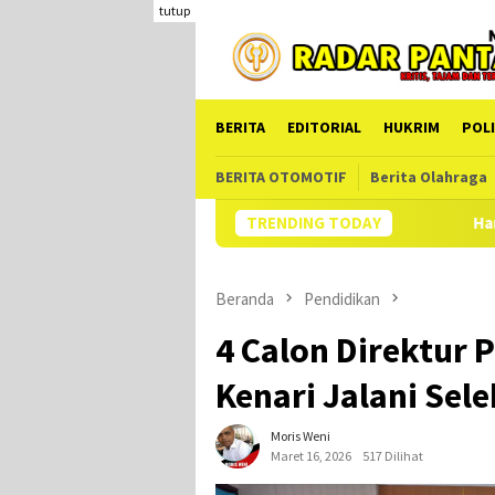
Loncat
tutup
ke
konten
BERITA
EDITORIAL
HUKRIM
POLI
BERITA OTOMOTIF
Berita Olahraga
TRENDING TODAY
Hampir Setahun Jaksa Ta
Beranda
Pendidikan
4 Calon Direktur
Kenari Jalani Sele
Moris Weni
Maret 16, 2026
517 Dilihat