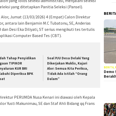
on yang lolos seleksi administrasi, menjalani seleksi
eleksi yang ditetapkan Panitia Seleksi (Pansel).
BERIT
i Alor, Jumat (13/03/2026) 4 (Empat) Calon Direktur
, antara lain Benjamin M.C Tubatonu, SE, Anderias
dan Desi Eka Diliyati, ST serius mengikuti tes tertulis
likasi Computer Based Tes (CBT).
dah Tahap Penyidikan
Soal PJU Desa Delaki Yang
gaan TIPIKOR
Dikerjakan Muklis, Kajari
BERITA
,
nyaluran KUR BRI
Alor: Semua Kita Periksa,
Demo S
labahi Diperiksa BPK
Tidak Ada Istilah “Orang
Berak
sat
Dalam”
 Direktur PERUMDA Nusa Kenari ini diawasi oleh Kepala
lor Yusti Makunimau, SE dan Staf Ahli Bidang qq Frans