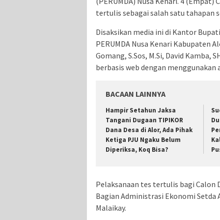
(PERUMDA) Nusa Kenari. 4 (Empat) Cal
tertulis sebagai salah satu tahapan s
Disaksikan media ini di Kantor Bupat
PERUMDA Nusa Kenari Kabupaten Alor
Gomang, S.Sos, M.Si, David Kamba, SH 
berbasis web dengan menggunakan ap
BACAAN LAINNYA
Hampir Setahun Jaksa
Su
Tangani Dugaan TIPIKOR
Du
Dana Desa di Alor, Ada Pihak
Pe
Ketiga PJU Ngaku Belum
Ka
Diperiksa, Koq Bisa?
Pu
Pelaksanaan tes tertulis bagi Calon
Bagian Administrasi Ekonomi Setda A
Malaikay.