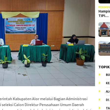
PENDIDI
Hampir
TIPI…
TOPIK
BU
KE
AL
tah Kabupaten Alor melalui Bagian Administrasi
DI
 seleksi Calon Direktur Perusahaan Umum Daerah
TA