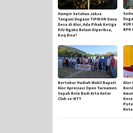
Suda
Hampir Setahun Jaksa
Duga
Tangani Dugaan TIPIKOR Dana
KUR 
Desa di Alor, Ada Pihak Ketiga
BPK 
PJU Ngaku Belum Diperiksa,
Koq Bisa?
Bertabur Hadiah Wakil Bupati
Alor
Alor Apresiasi Open Turnamen
Bers
Sepak Bola Budi Arta Antar
Awan
Club se-NTT
Kese
Pote
Rete