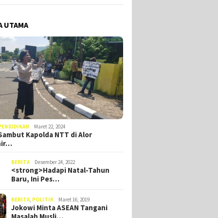
A UTAMA
PENDIDIKAN
Maret 22, 2024
ambut Kapolda NTT di Alor
hir…
BERITA
Desember 24, 2022
<strong>Hadapi Natal-Tahun
Baru, Ini Pes…
BERITA
,
POLITIK
Maret 16, 2019
Jokowi Minta ASEAN Tangani
Masalah Musli…