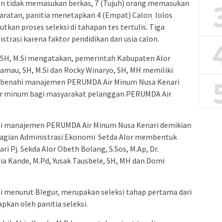
alon tidak memasukan berkas, 7 (Tujuh) orang memasukan
yaratan, panitia menetapkan 4 (Empat) Calon lolos
tkan proses seleksi di tahapan tes tertulis. Tiga
nistrasi karena faktor pendidikan dan usia calon.
r, SH, M.Si mengatakan, pemerintah Kabupaten Alor
mau, SH, M.Si dan Rocky Winaryo, SH, MH memiliki
benahi manajemen PERUMDA Air Minum Nusa Kenari
air minum bagi masyarakat pelanggan PERUMDA Air
 manajemen PERUMDA Air Minum Nusa Kenari demikian
Bagian Administrasi Ekonomi Setda Alor membentuk
dari Pj. Sekda Alor Obeth Bolang, S.Sos, M.Ap, Dr.
bia Kande, M.Pd, Yusak Tausbele, SH, MH dan Domi
 ini menurut Blegur, merupakan seleksi tahap pertama dari
pkan oleh panitia seleksi.