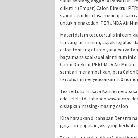
Salah seorang anggota Pansel Dr. Fre
diikuti 4 (Empat) Calon Direktur PE
syarat agar kita bisa mendapatkan 
untuk menakodahi PERUMDA Air Min
Materi dalam test tertulis ini demiki
tentang air minum, aspek regulasi 
calon tentang aturan yang berkaitan
bagaimana soal-soal air minum ini di
Calon Direktur PERUMDA Air Minum, d
sembari menambahkan, para Calon D
tertulis ini menyelesaikan 100 nomor
Tes tertulis ini kata Kande merupaka
ada seleksi di tahapan wawancara d
disiapkan masing-masing calon.
Kita harapkan di tahapan Renstra na
gagasan-gagasan, visi yang berkait
“Kan kita mau dapatkan Calon Pemi