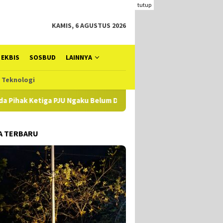
tutup
KAMIS, 6 AGUSTUS 2026
EKBIS
SOSBUD
LAINNYA
Teknologi
aku Belum Diperiksa, Koq Bisa?
Sudah Tahap Penyidikan 
A TERBARU