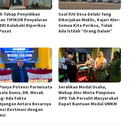
h Tahap Penyidikan
Soal PJU Desa Delaki Yang
an TIPIKOR Penyaluran
Dikerjakan Muklis, Kajari Alor:
BRI Kalabahi Diperiksa
Semua Kita Periksa, Tidak
Pusat
Ada Istilah “Orang Dalam”
 Punya Potensi Pariwisata
Serahkan Modal Usaha,
kala Dunia, DR. Mesak
Wabup Alor Minta Pimpinan
g: Ada Fakta
OPD Tak Persulit Masyarakat
njangan Antara Besarnya
Dapat Bantuan Modal UMKM
nsi Destinasi dengan
nsi