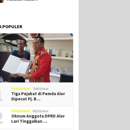
A POPULER
1
PENDIDIKAN
7168 Dilihat
Tiga Pejabat di Pemda Alor
Dipecat Pj. B…
2
PENDIDIKAN
6923 Dilihat
Oknum Anggota DPRD Alor
Lari Tinggalkan …