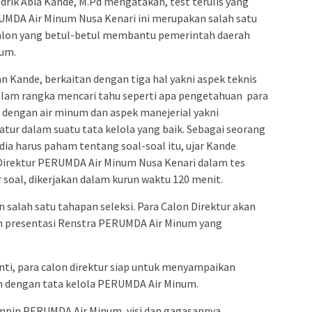
drik Abia Kande, M.Pd mengatakan, test terulis yang
RUMDA Air Minum Nusa Kenari ini merupakan salah satu
calon yang betul-betul membantu pemerintah daerah
um.
an Kande, berkaitan dengan tiga hal yakni aspek teknis
dalam rangka mencari tahu seperti apa pengetahuan para
 dengan air minum dan aspek manejerial yakni
atur dalam suatu tata kelola yang baik. Sebagai seorang
ia harus paham tentang soal-soal itu, ujar Kande
irektur PERUMDA Air Minum Nusa Kenari dalam tes
 soal, dikerjakan dalam kurun waktu 120 menit.
n salah satu tahapan seleksi. Para Calon Direktur akan
an presentasi Renstra PERUMDA Air Minum yang
nti, para calon direktur siap untuk menyampaikan
an dengan tata kelola PERUMDA Air Minum.
mpin PERUMDA Air Minum, visi dan gagasannya