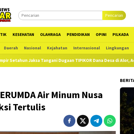
Pencarian
TIK
KESEHATAN
OLAHRAGA
PENDIDIKAN
OPINI
PILKADA
Daerah
Nasional
Kejahatan
Internasional
Lingkungan
ngani Dugaan TIPIKOR Dana Desa di Alor, Ada Pihak Ketiga PJU Ng
BERIT
 PERUMDA Air Minum Nusa
ksi Tertulis