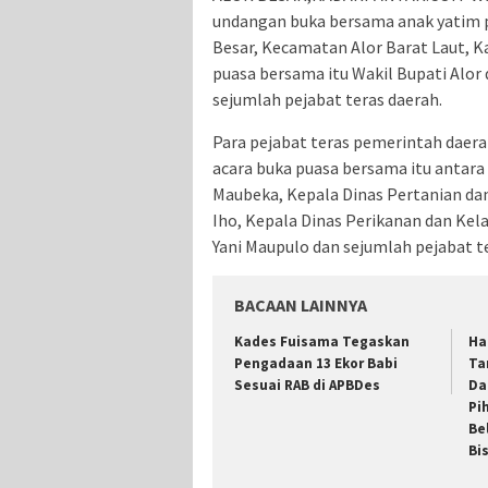
undangan buka bersama anak yatim p
Besar, Kecamatan Alor Barat Laut, K
puasa bersama itu Wakil Bupati Alor
sejumlah pejabat teras daerah.
Para pejabat teras pemerintah daer
acara buka puasa bersama itu antara
Maubeka, Kepala Dinas Pertanian da
Iho, Kepala Dinas Perikanan dan Ke
Yani Maupulo dan sejumlah pejabat t
BACAAN LAINNYA
Kades Fuisama Tegaskan
Ha
Pengadaan 13 Ekor Babi
Ta
Sesuai RAB di APBDes
Da
Pi
Be
Bi