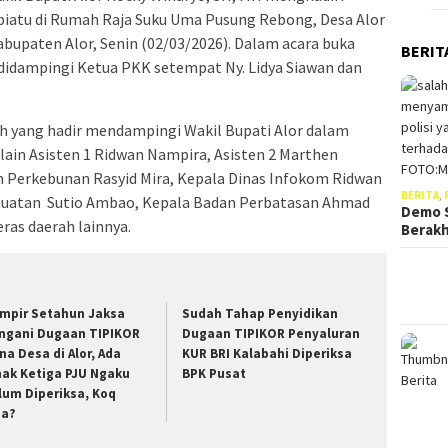
iatu di Rumah Raja Suku Uma Pusung Rebong, Desa Alor
abupaten Alor, Senin (02/03/2026). Dalam acara buka
BERIT
 didampingi Ketua PKK setempat Ny. Lidya Siawan dan
ah yang hadir mendampingi Wakil Bupati Alor dalam
 lain Asisten 1 Ridwan Nampira, Asisten 2 Marthen
n Perkebunan Rasyid Mira, Kepala Dinas Infokom Ridwan
BERITA
,
lauatan Sutio Ambao, Kepala Badan Perbatasan Ahmad
Demo S
eras daerah lainnya.
Berak
mpir Setahun Jaksa
Sudah Tahap Penyidikan
ngani Dugaan TIPIKOR
Dugaan TIPIKOR Penyaluran
na Desa di Alor, Ada
KUR BRI Kalabahi Diperiksa
hak Ketiga PJU Ngaku
BPK Pusat
lum Diperiksa, Koq
sa?