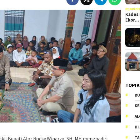
PENDIDI
Kades 
Ekor…
TOPIK
BU
KE
AL
DI
TA
 Bupati Alor Rocky Winaryo, SH, MH menghadiri