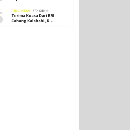
5
PENDIDIKAN
5704 Dilihat
Terima Kuasa Dari BRI
Cabang Kalabahi, K…