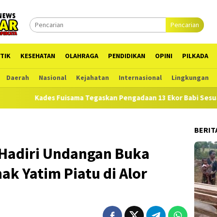
Pencarian
TIK
KESEHATAN
OLAHRAGA
PENDIDIKAN
OPINI
PILKADA
Daerah
Nasional
Kejahatan
Internasional
Lingkungan
ma Tegaskan Pengadaan 13 Ekor Babi Sesuai RAB di APBDes
BERIT
 Hadiri Undangan Buka
k Yatim Piatu di Alor