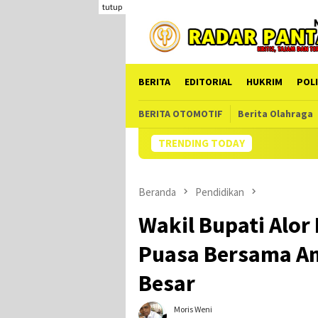
Loncat
tutup
ke
konten
BERITA
EDITORIAL
HUKRIM
POLI
BERITA OTOMOTIF
Berita Olahraga
TRENDING TODAY
Kades Fuisa
Beranda
Pendidikan
Wakil Bupati Alor
Puasa Bersama Ana
Besar
Moris Weni