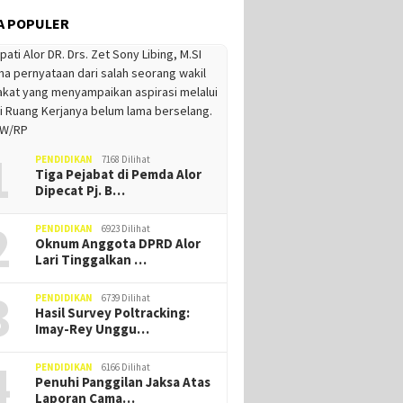
A POPULER
1
PENDIDIKAN
7168 Dilihat
Tiga Pejabat di Pemda Alor
Dipecat Pj. B…
2
PENDIDIKAN
6923 Dilihat
Oknum Anggota DPRD Alor
Lari Tinggalkan …
3
PENDIDIKAN
6739 Dilihat
Hasil Survey Poltracking:
Imay-Rey Unggu…
4
PENDIDIKAN
6166 Dilihat
Penuhi Panggilan Jaksa Atas
Laporan Cama…