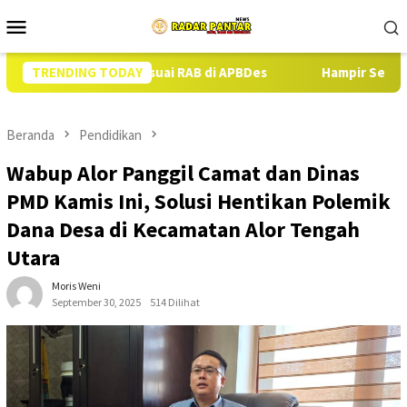
Loncat
Menu
ke
Mobile
konten
abi Sesuai RAB di APBDes
TRENDING TODAY
Hampir Setahun Jaksa Tangani D
Beranda
Pendidikan
Wabup Alor Panggil Camat dan Dinas
PMD Kamis Ini, Solusi Hentikan Polemik
Dana Desa di Kecamatan Alor Tengah
Utara
Moris Weni
September 30, 2025
514 Dilihat