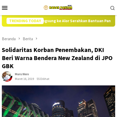
Loncat
Menu
ke
Mobile
konten
LOG Turun Langsung ke Alor Serahkan Bantuan Pangan Perdana
TRENDING TODAY
Beranda
Berita
Solidaritas Korban Penembakan, DKI
Beri Warna Bendera New Zealand di JPO
GBK
Moris Weni
Maret 16, 2019
55 Dilihat