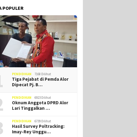
A POPULER
1
PENDIDIKAN
7168 Dilihat
Tiga Pejabat di Pemda Alor
Dipecat Pj. B…
2
PENDIDIKAN
6923 Dilihat
Oknum Anggota DPRD Alor
Lari Tinggalkan …
3
PENDIDIKAN
6739 Dilihat
Hasil Survey Poltracking:
Imay-Rey Unggu…