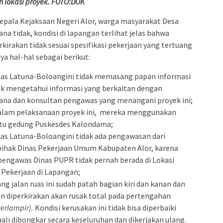
n lokasi proyek. FOTO:DOK
epala Kejaksaan Negeri Alor, warga masyarakat Desa
 tidak, kondisi di lapangan terlihat jelas bahwa
erkirakan tidak sesuai spesifikasi pekerjaan yang tertuang
a hal-hal sebagai berikut:
as Latuna-Boloangini tidak memasang papan informasi
ak mengetahui informasi yang berkaitan dengan
ana dan konsultan pengawas yang menangani proyek ini;
 dalam pelaksanaan proyek ini, mereka menggunakan
tu gedung Puskesdes Kalondama;
s Latuna-Boloangini tidak ada pengawasan dari
ihak Dinas Pekerjaan Umum Kabupaten Alor, karena
engawas Dinas PUPR tidak pernah berada di Lokasi
Pekerjaan di Lapangan;
g jalan ruas ini sudah patah bagian kiri dan kanan dan
an diperkirakan akan rusak total pada pertengahan
terlampir).
Kondisi kerusakan ini tidak bisa diperbaiki
li dibongkar secara keseluruhan dan dikerjakan ulang.