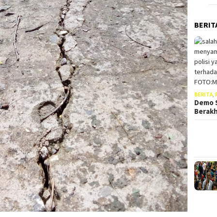
BERIT
BERITA
,
Demo S
Berak