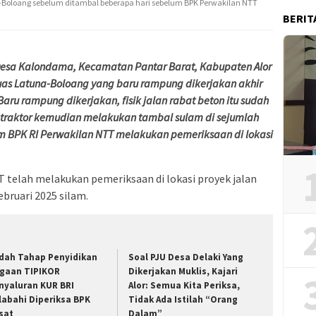
tuna-Boloang sebelum ditambal beberapa hari sebelum BPK Perwakilan NTT
BERIT
sa Kalondama, Kecamatan Pantar Barat, Kabupaten Alor
uas Latuna-Boloang yang baru rampung dikerjakan akhir
Baru rampung dikerjakan, fisik jalan rabat beton itu sudah
Kontraktor kemudian melakukan tambal sulam di sejumlah
um BPK RI Perwakilan NTT melakukan pemeriksaan di lokasi
 telah melakukan pemeriksaan di lokasi proyek jalan
bruari 2025 silam.
dah Tahap Penyidikan
Soal PJU Desa Delaki Yang
gaan TIPIKOR
Dikerjakan Muklis, Kajari
nyaluran KUR BRI
Alor: Semua Kita Periksa,
labahi Diperiksa BPK
Tidak Ada Istilah “Orang
sat
Dalam”