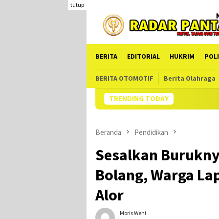
Loncat
tutup
ke
konten
BERITA
EDITORIAL
HUKRIM
POLI
BERITA OTOMOTIF
Berita Olahraga
TRENDING TODAY
Hampir Setahun Jaksa Ta
Beranda
Pendidikan
Sesalkan Buruknya
Bolang, Warga Lap
Alor
Moris Weni