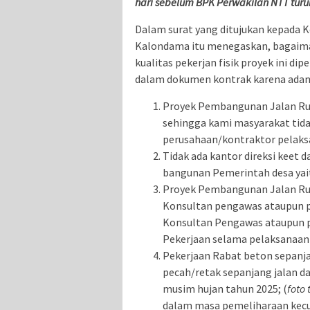
hari sebelum BPK Perwakilan NTT turu
Dalam surat yang ditujukan kepada K
Kalondama itu menegaskan, bagaimana
kualitas pekerjan fisik proyek ini dip
dalam dokumen kontrak karena adany
Proyek Pembangunan Jalan Ru
sehingga kami masyarakat tid
perusahaan/kontraktor pelaks
Tidak ada kantor direksi keet
bangunan Pemerintah desa yai
Proyek Pembangunan Jalan Rua
Konsultan pengawas ataupun p
Konsultan Pengawas ataupun p
Pekerjaan selama pelaksanaan 
Pekerjaan Rabat beton sepanjan
pecah/retak sepanjang jalan d
musim hujan tahun 2025; (
foto 
dalam masa pemeliharaan kecua