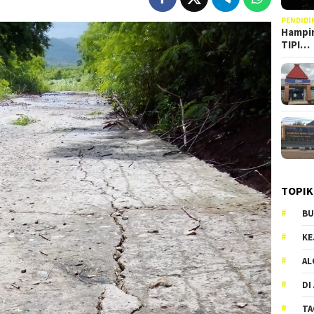
PENDIDI
Hampir
TIPI…
TOPIK
BU
KE
AL
DI
TA