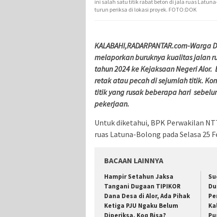
ini salah satu titik rabat beton di jala ruas La
turun periksa di lokasi proyek. FOTO:DOK
KALABAHI,RADARPANTAR.com-Warga De
melaporkan buruknya kualitas jalan r
tahun 2024 ke Kejaksaan Negeri Alor. 
retak atau pecah di sejumlah titik. 
titik yang rusak beberapa hari sebel
pekerjaan.
Untuk diketahui, BPK Perwakilan NTT
ruas Latuna-Bolong pada Selasa 25 Fe
BACAAN LAINNYA
Hampir Setahun Jaksa
Su
Tangani Dugaan TIPIKOR
Du
Dana Desa di Alor, Ada Pihak
Pe
Ketiga PJU Ngaku Belum
Ka
Diperiksa, Koq Bisa?
Pu