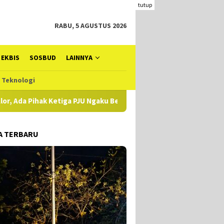
tutup
RABU, 5 AGUSTUS 2026
EKBIS
SOSBUD
LAINNYA
Teknologi
aku Belum Diperiksa, Koq Bisa?
Sudah Tahap Penyidikan 
A TERBARU