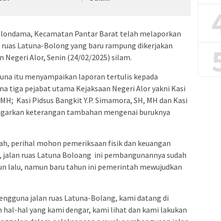
Kalondama, Kecamatan Pantar Barat telah melaporkan
di ruas Latuna-Bolong yang baru rampung dikerjakan
n Negeri Alor, Senin (24/02/2025) silam.
tuna itu menyampaikan laporan tertulis kepada
ma tiga pejabat utama Kejaksaan Negeri Alor yakni Kasi
 MH; Kasi Pidsus Bangkit Y.P. Simamora, SH, MH dan Kasi
engarkan keterangan tambahan mengenai buruknya
ah, perihal mohon pemeriksaan fisik dan keuangan
, jalan ruas Latuna Boloang
ini pembangunannya sudah
hun lalu, namun baru tahun ini pemerintah mewujudkan
engguna jalan ruas Latuna-Bolang, kami datang di
al-hal yang kami dengar, kami lihat dan kami lakukan