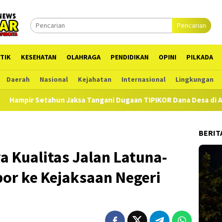
Pencarian
TIK
KESEHATAN
OLAHRAGA
PENDIDIKAN
OPINI
PILKADA
Daerah
Nasional
Kejahatan
Internasional
Lingkungan
ngani Dugaan TIPIKOR Dana Desa di Alor, Ada Pihak Ketiga PJU Ng
BERIT
 Kualitas Jalan Latuna-
or ke Kejaksaan Negeri