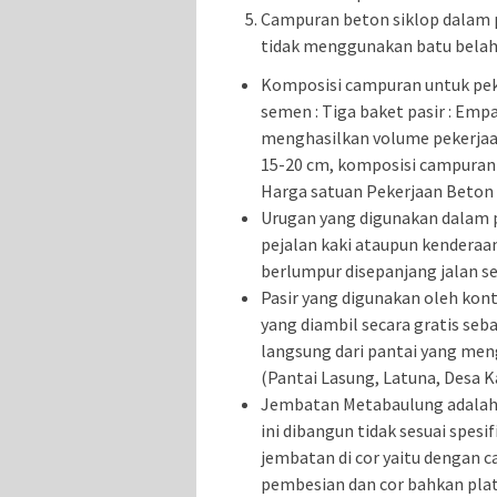
Campuran beton siklop dalam p
tidak menggunakan batu belah s
Komposisi campuran untuk peke
semen : Tiga baket pasir : Emp
menghasilkan volume pekerjaan 
15-20 cm, komposisi campuran s
Harga satuan Pekerjaan Beton 
Urugan yang digunakan dalam pr
pejalan kaki ataupun kenderaa
berlumpur disepanjang jalan s
Pasir yang digunakan oleh kont
yang diambil secara gratis seb
langsung dari pantai yang meng
(Pantai Lasung, Latuna, Desa 
Jembatan Metabaulung adalah s
ini dibangun tidak sesuai spesi
jembatan di cor yaitu dengan
pembesian dan cor bahkan plat