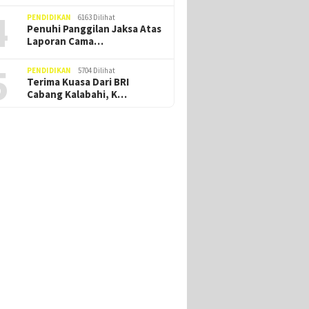
4
PENDIDIKAN
6163 Dilihat
Penuhi Panggilan Jaksa Atas
Laporan Cama…
5
PENDIDIKAN
5704 Dilihat
Terima Kuasa Dari BRI
Cabang Kalabahi, K…