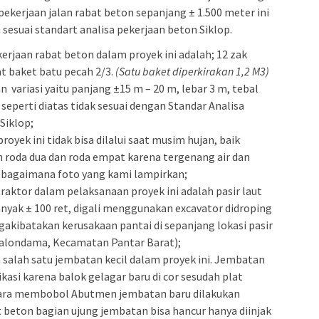
ekerjaan jalan rabat beton sepanjang ± 1.500 meter ini
esuai standart analisa pekerjaan beton Siklop.
rjaan rabat beton dalam proyek ini adalah; 12 zak
at baket batu pecah 2/3.
(Satu baket diperkirakan 1,2 M3)
variasi yaitu panjang ±15 m – 20 m, lebar 3 m, tebal
eperti diatas tidak sesuai dengan Standar Analisa
Siklop;
oyek ini tidak bisa dilalui saat musim hujan, baik
n roda dua dan roda empat karena tergenang air dan
ebagaimana foto yang kami lampirkan;
raktor dalam pelaksanaan proyek ini adalah pasir laut
anyak ± 100 ret, digali menggunakan excavator didroping
akibatakan kerusakaan pantai di sepanjang lokasi pasir
Kalondama, Kecamatan Pantar Barat);
alah satu jembatan kecil dalam proyek ini. Jembatan
fikasi karena balok gelagar baru di cor sesudah plat
 cara membobol Abutmen jembatan baru dilakukan
 beton bagian ujung jembatan bisa hancur hanya diinjak