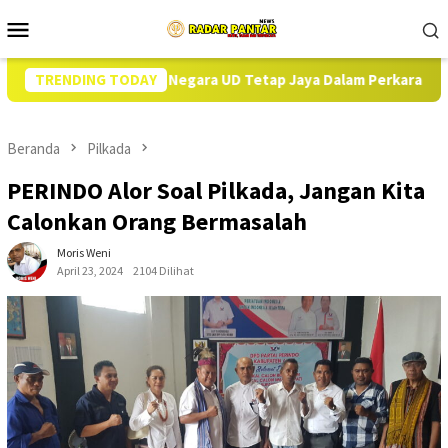
Loncat
Menu
ke
Mobile
konten
Keuangan Negara UD Tetap Jaya Dalam Perkara TIPIKOR DD di Alor
TRENDING TODAY
Beranda
Pilkada
PERINDO Alor Soal Pilkada, Jangan Kita
Calonkan Orang Bermasalah
Moris Weni
April 23, 2024
2104 Dilihat