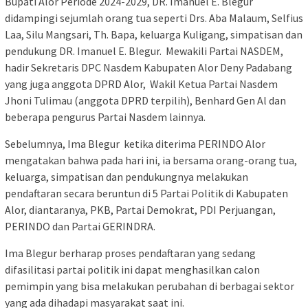
Bupati Alor Periode 2024-2029, DR. Imanuel E. Blegur
didampingi sejumlah orang tua seperti Drs. Aba Malaum, Selfius
Laa, Silu Mangsari, Th. Bapa, keluarga Kuligang, simpatisan dan
pendukung DR. Imanuel E. Blegur. Mewakili Partai NASDEM,
hadir Sekretaris DPC Nasdem Kabupaten Alor Deny Padabang
yang juga anggota DPRD Alor, Wakil Ketua Partai Nasdem
Jhoni Tulimau (anggota DPRD terpilih), Benhard Gen Al dan
beberapa pengurus Partai Nasdem lainnya.
Sebelumnya, Ima Blegur ketika diterima PERINDO Alor
mengatakan bahwa pada hari ini, ia bersama orang-orang tua,
keluarga, simpatisan dan pendukungnya melakukan
pendaftaran secara beruntun di 5 Partai Politik di Kabupaten
Alor, diantaranya, PKB, Partai Demokrat, PDI Perjuangan,
PERINDO dan Partai GERINDRA.
Ima Blegur berharap proses pendaftaran yang sedang
difasilitasi partai politik ini dapat menghasilkan calon
pemimpin yang bisa melakukan perubahan di berbagai sektor
yang ada dihadapi masyarakat saat ini.