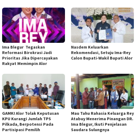
Ima Blegur Tegaskan
Nasdem Keluarkan
Reformasi Birokrasi Jadi
Rekomendasi, Setuju Ima-Rey
Prioritas Jika Dipercayakan
Calon Bupati-Wakil Bupati Alor
Rakyat Memimpin Alor
GAMKI Alor Tolak Keputusan
Mau Tahu Rahasia Keluarga Rey
KPU Kurangi Jumlah TPS
Atabuy Menerima Pinangan DR.
Pilkada, Berpotensi Pada
Ima Blegur, Ikuti Penjelasan
Partisipasi Pemilih
Saudara Sulungnya