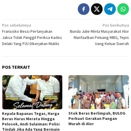
Navigasi
Pos sebelumnya
Pos berikutnya
Fransisko Bessi Pertanyakan
Bunda Julie Minta Masyarakat Alor
pos
Jaksa Tidak Panggil Periksa Kades
Manfaatkan Peluang MBG, Tepis
Delaki Yang PJU Dikerjakan Muklis
Uang Keluar Daerah
POS TERKAIT
Stok Beras Berlimpah, BULOG
Kepala Bapanas Tegas, Harga
Perkuat Gerakan Pangan
Beras Harus Merata Hingga
Murah di Alor
Pelosok, Andi Sulaiman: Polisi
Tindak Jika Ada Yang Bermain