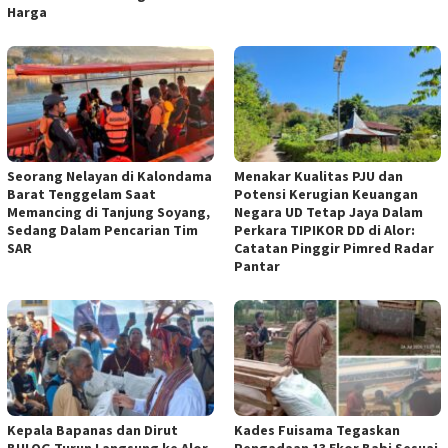
Harga
Seorang Nelayan di Kalondama
Menakar Kualitas PJU dan
Barat Tenggelam Saat
Potensi Kerugian Keuangan
Memancing di Tanjung Soyang,
Negara UD Tetap Jaya Dalam
Sedang Dalam Pencarian Tim
Perkara TIPIKOR DD di Alor:
SAR
Catatan Pinggir Pimred Radar
Pantar
Kepala Bapanas dan Dirut
Kades Fuisama Tegaskan
BULOG Turun Langsung ke Alor
Pengadaan 13 Ekor Babi Sesuai