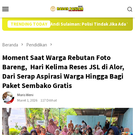
Loncat
Menu
ke
Mobile
konten
, Andi Sulaiman: Polisi Tindak Jika Ada Yang Bermain Harga
TRENDING TODAY
Beranda
Pendidikan
Moment Saat Warga Rebutan Foto
Bareng, Hari Kelima Reses JSL di Alor,
Dari Serap Aspirasi Warga Hingga Bagi
Paket Sembako Gratis
Moris Weni
Maret 1, 2026
117 Dilihat