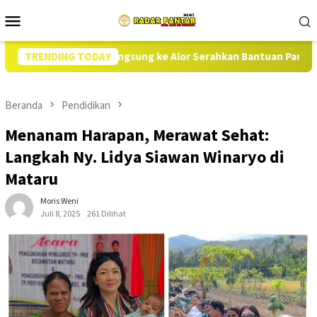
Loncat
Menu
ke
Mobile
konten
LOG Turun Langsung ke Alor Serahkan Bantuan Pangan Perdana
TRENDING TODAY
Beranda
Pendidikan
Menanam Harapan, Merawat Sehat:
Langkah Ny. Lidya Siawan Winaryo di
Mataru
Moris Weni
Juli 8, 2025
261 Dilihat