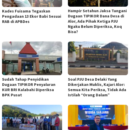
Hampir Setahun Jaksa Tangani
Kades Fuisama Tegaskan
Dugaan TIPIKOR Dana Desa di
Pengadaan 13 Ekor Babi Sesuai
Alor, Ada Pihak Ketiga PJU
RAB di APBDes
Ngaku Belum Diperiksa, Koq
Bisa?
Sudah Tahap Penyidikan
Soal PJU Desa Delaki Yang
Dugaan TIPIKOR Penyaluran
Dikerjakan Muklis, Kajari Alor:
KUR BRI Kalabahi Diperiksa
Semua Kita Periksa, Tidak Ada
BPK Pusat
Istilah “Orang Dalam”