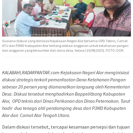
Suasana diskusi yang diinisiasi Kejaksaan Negeri Alor bersama OPD Teknis, Camat
ATU dan P3MD Kabupaten Alor tentang alokasi anggaran untuk ketahanan pangan
dari anggaran yang bersumber dari dana desa, Selasa (19/08/2025). FOTO: DOK
KALABAHI,RADARPANTAR.com-
Kejaksaan Negeri Alor menginisiasi
diskusi strategis terkait pemanfaatan Dana Ketahanan Pangan
sebesar 20 persen yang diamanatkan langsung oleh Kementerian
Desa.
Diskusi
tersebut menghadirkan Bappelitbang Kabupaten
Alor,
OPD teknis dari Dinas Perikanan dan Dinas Peternakan. Turut
hadir
dua tenaga ahli pendamping desa dari P3MD Kabupaten
Alor
dan
Camat A
lor Tengah Utara.
Dalam diskusi tersebut, tercapai kesamaan persepsi dan tujuan