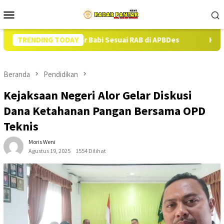
Loncat
Menu
ke
Mobile
konten
daan 13 Ekor Babi Sesuai RAB di APBDes
TRENDING TODAY
Hampir Setahun 
Beranda
Pendidikan
Kejaksaan Negeri Alor Gelar Diskusi
Dana Ketahanan Pangan Bersama OPD
Teknis
Moris Weni
Agustus 19, 2025
1554 Dilihat