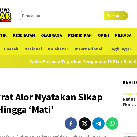
Pencarian
TIK
KESEHATAN
OLAHRAGA
PENDIDIKAN
OPINI
PILKADA
Daerah
Nasional
Kejahatan
Internasional
Lingkungan
des Fuisama Tegaskan Pengadaan 13 Ekor Babi Sesuai RAB di AP
BERIT
rat Alor Nyatakan Sikap
PENDIDI
Kades 
Ekor…
ingga ‘Mati’