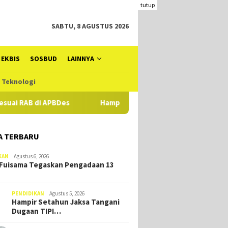
tutup
SABTU, 8 AGUSTUS 2026
EKBIS
SOSBUD
LAINNYA
Teknologi
BDes
Hampir Setahun Jaksa Tangani Dugaan TIPIKOR Dana D
A TERBARU
KAN
Agustus 6, 2026
Fuisama Tegaskan Pengadaan 13
PENDIDIKAN
Agustus 5, 2026
Hampir Setahun Jaksa Tangani
Dugaan TIPI…