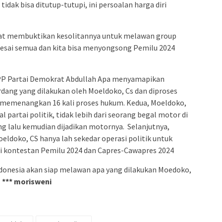
idak bisa ditutup-tutupi, ini persoalan harga diri
okrat membuktikan kesolitannya untuk melawan group
 selesai semua dan kita bisa menyongsong Pemilu 2024
DPP Partai Demokrat Abdullah Apa menyamapikan
rdang yang dilakukan oleh Moeldoko, Cs dan diproses
 memenangkan 16 kali proses hukum. Kedua, Moeldoko,
 partai politik, tidak lebih dari seorang begal motor di
g lalu kemudian dijadikan motornya. Selanjutnya,
eldoko, CS hanya lah sekedar operasi politik untuk
i kontestan Pemilu 2024 dan Capres-Cawapres 2024
ndonesia akan siap melawan apa yang dilakukan Moedoko,
.
*** morisweni