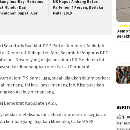
kung Ima-Rey, Merianus
MK Hapus Ambang Batas
at Mundur Dari
Parlemen 4 Persen, Berlaku
ncalonan Bupati Alor
Mulai 2029
BERITA
,
Demo S
Berak
ri Sekretaris Badiklat DPP Partai Demokrat Abdullah
tai Demokrat Kabupaten Alor, Sejumlah Pengurus DPC
atakan, Novum yang diajukan dalam PK Moeldoko ini
nya sudah dimenangkan oleh Partai Demokrat.
vum dalam PK sama juga, sudah diajukan dalam perkara
h menang. Ini kita pasti menang lah. Kita buktikan
,” ungkap Atabuy menantang.
ai Demokrat Kabupaten Alor,
BERIT
uy hendak melaksanakan sebuah momentum kegiatan
uan kembali yang diajukan Moedoko, Cs ke MA RI.