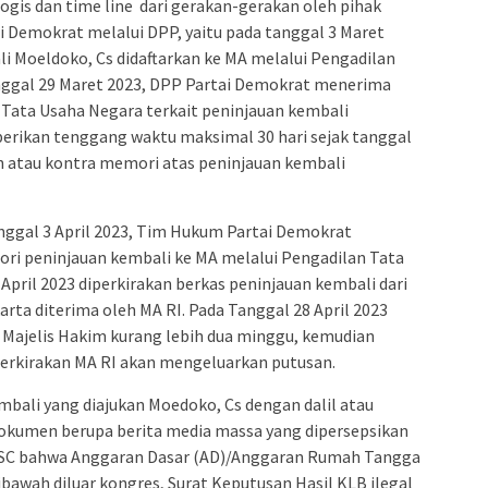
is dan time line dari gerakan-gerakan oleh pihak
ai Demokrat melalui DPP, yaitu pada tanggal 3 Maret
 Moeldoko, Cs didaftarkan ke MA melalui Pengadilan
nggal 29 Maret 2023, DPP Partai Demokrat menerima
 Tata Usaha Negara terkait peninjauan kembali
berikan tenggang waktu maksimal 30 hari sejak tanggal
n atau kontra memori atas peninjauan kembali
nggal 3 April 2023, Tim Hukum Partai Demokrat
 peninjauan kembali ke MA melalui Pengadilan Tata
April 2023 diperkirakan berkas peninjauan kembali dari
rta diterima oleh MA RI. Pada Tanggal 28 April 2023
Majelis Hakim kurang lebih dua minggu, kemudian
iperkirakan MA RI akan mengeluarkan putusan.
mbali yang diajukan Moedoko, Cs dengan dalil atau
dokumen berupa berita media massa yang dipersepsikan
, SC bahwa Anggaran Dasar (AD)/Anggaran Rumah Tangga
bawah diluar kongres, Surat Keputusan Hasil KLB ilegal