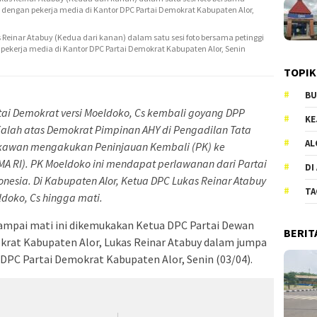
Reinar Atabuy (Kedua dari kanan) dalam satu sesi foto bersama petinggi
pekerja media di Kantor DPC Partai Demokrat Kabupaten Alor, Senin
TOPIK
BU
i Demokrat versi Moeldoko, Cs kembali goyang DPP
KE
Kalah atas Demokrat Pimpinan AHY di Pengadilan Tata
AL
kawan mengakukan Peninjauan Kembali (PK) ke
A RI). PK Moeldoko ini mendapat perlawanan dari Partai
DI
nesia. Di Kabupaten Alor, Ketua DPC Lukas Reinar Atabuy
TA
ldoko, Cs hingga mati.
ampai mati ini dikemukakan Ketua DPC Partai Dewan
BERIT
rat Kabupaten Alor, Lukas Reinar Atabuy dalam jumpa
 DPC Partai Demokrat Kabupaten Alor, Senin (03/04).