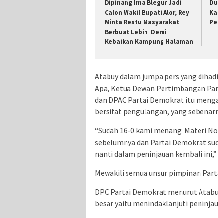
Dipinang Ima Blegur Jadi
Du
Calon Wakil Bupati Alor, Rey
Ka
Minta Restu Masyarakat
Pe
Berbuat Lebih Demi
Kebaikan Kampung Halaman
Atabuy dalam jumpa pers yang dihadi
Apa, Ketua Dewan Pertimbangan Par
dan DPAC Partai Demokrat itu meng
bersifat pengulangan, yang sebenar
“Sudah 16-0 kami menang. Materi No
sebelumnya dan Partai Demokrat suda
nanti dalam peninjauan kembali ini
Mewakili semua unsur pimpinan Part
DPC Partai Demokrat menurut Atab
besar yaitu menindaklanjuti peninja