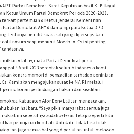
/ART Partai Demokrat, Surat Keputusan hasil KLB Ilegal
an Ketua Umum Partai Demokrat Periode 2020-2021,
 terkait pertemuan direktur jenderal Kementrian
Partai Demokrat AHY didampingi para Ketua DPD
ang tentunya pemilik suara sah yang dipersepsikan
at dalil novum yang menurut Moedoko, Cs ini penting
” tandasnya.
demikian Atabuy, maka Partai Demokrat perlu
tanggal 3 April 2023 serentak seluruh indonesia kami
ukan kontra memori di pengadilan terhadap peninjuan
 Cs. Kami akan mengajukan surat ke MA RI melalui
at permohonan perlindungan hukum dan keadilan.
emokrat Kabupaten Alor Deny Lalitan mengatakan,
ahu bukan hal baru. “Saya pikir masyarakat semua juga
mokrat ini sebetulnya sudah selesai. Tetapi seperti kita
tkan peninjauan kembali. Untuk itu tidak bisa tidak …
nyiapkan juga semua hal yang diperlukan untuk melawan