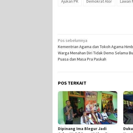
Ajukan PK
Demokrat Alor
Lawan 
Navigasi
Pos sebelumnya
Kementrian Agama dan Tokoh Agama Him
pos
Warga Menahan Diri Tidak Demo Selama Bu
Puasa dan Masa Pra Paskah
POS TERKAIT
Dipinang Ima Blegur Jadi
Duku