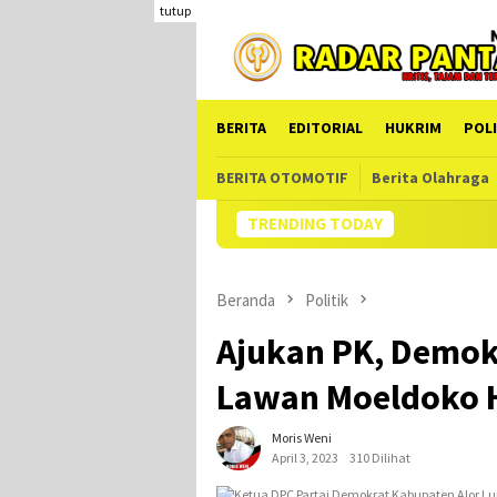
Loncat
tutup
ke
konten
BERITA
EDITORIAL
HUKRIM
POLI
BERITA OTOMOTIF
Berita Olahraga
TRENDING TODAY
Ka
Beranda
Politik
Ajukan PK, Demok
Lawan Moeldoko H
Moris Weni
April 3, 2023
310 Dilihat