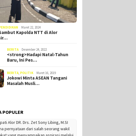
PENDIDIKAN
Maret 22, 2024
ambut Kapolda NTT di Alor
hir…
BERITA
Desember 24, 2022
<strong>Hadapi Natal-Tahun
Baru, Ini Pes…
BERITA
,
POLITIK
Maret 16, 2019
Jokowi Minta ASEAN Tangani
Masalah Musli…
A POPULER