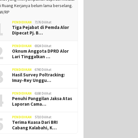
1
PENDIDIKAN
7176 Dilihat
Tiga Pejabat di Pemda Alor
Dipecat Pj. B…
2
PENDIDIKAN
6924 Dilihat
Oknum Anggota DPRD Alor
Lari Tinggalkan …
3
PENDIDIKAN
6740 Dilihat
Hasil Survey Poltracking:
Imay-Rey Unggu…
4
PENDIDIKAN
6168 Dilihat
Penuhi Panggilan Jaksa Atas
Laporan Cama…
5
PENDIDIKAN
5710 Dilihat
Terima Kuasa Dari BRI
Cabang Kalabahi, K…